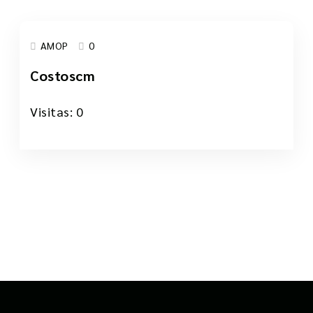
AMOP
0
Costoscm
24 Mar, 2025
Visitas: 0