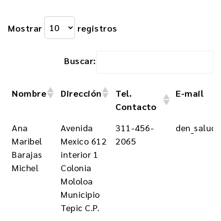
Mostrar
registros
Buscar:
Nombre
Dirección
Tel.
E-mail
Contacto
Nombre
Dirección
Tel.
E-mail
Ana
Avenida
311-456-
den_salud
Contacto
Maribel
Mexico 612
2065
Barajas
interior 1
Michel
Colonia
Mololoa
Municipio
Tepic C.P.