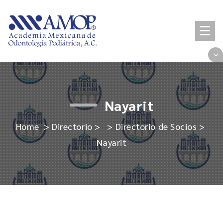
Skip
to
content
Nayarit
Home
>
Directorio
> >
Directorio de Socios
>
Nayarit