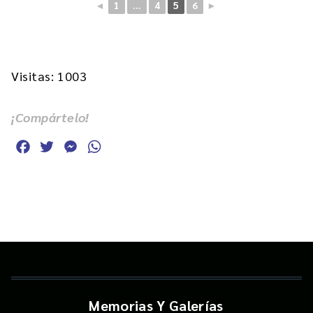
◄
1
...
4
5
6
►
Visitas: 1003
¡Compártelo!
Facebook
Twitter
Messenger
WhatsApp
Memorias Y Galerías