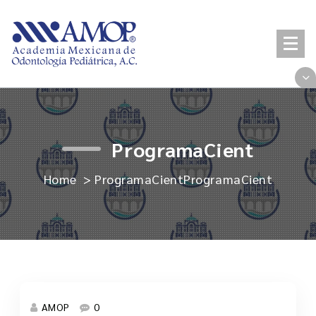
Skip
to
content
ProgramaCient
Home
>
ProgramaCient
ProgramaCient
AMOP
0