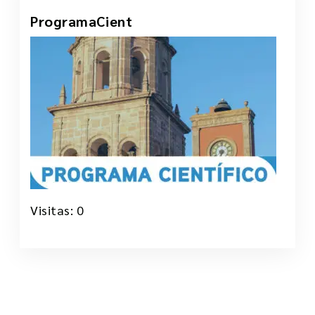
ProgramaCient
14 May, 2026
Visitas: 0