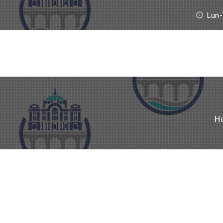
Lun-
H