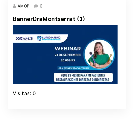
AMOP
0
BannerDraMontserrat (1)
18 Sep, 2025
Visitas: 0