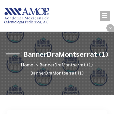
Skip
to
content
BannerDraMontserrat (1)
Home
>
BannerDraMontserrat (1)
BannerDraMontserrat (1)