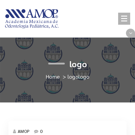
Skip
to
content
logo
Home
>
logo
logo
AMOP
0