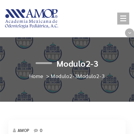
Skip
to
content
Modulo2-3
Home
>
Modulo2-3
Modulo2-3
AMOP
0